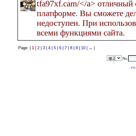
tfa97xf.cam/</a> отличный 
платформе. Вы сможете дел
недоступен. При использов
всеми функциями сайта.
Page: |
1
|
2
|
3
|
4
|
5
|
6
|
7
|
8
|
9
|
10
|
→
|
No.
-
YY