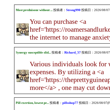
Most prednisone without ...
投稿者：
Strong990
投稿日：2026/08/07(F
You can purchase <a
href='https://roamersandlurke
the internet to manage anxiet
Synergy susceptible slid...
投稿者：
Richard_57
投稿日：2026/08/07(F
Various individuals look for
expenses. By utilizing a <a
href='https://theprettyguine
more</a> , one may cut down 
Pill exertion, lowest pr...
投稿者：
pillsshop77
投稿日：2026/08/07(Fri