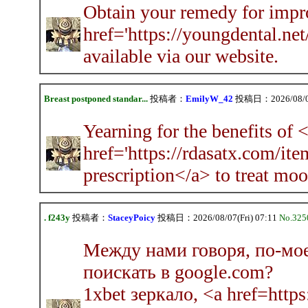
Obtain your remedy for impr
href='https://youngdental.net
available via our website.
Breast postponed standar...
投稿者：
EmilyW_42
投稿日：2026/08/07(
Yearning for the benefits of 
href='https://rdasatx.com/item
prescription</a> to treat mo
. f243y
投稿者：
StaceyPoicy
投稿日：2026/08/07(Fri) 07:11
No.325
Между нами говоря, по-мое
поискать в google.com?
1xbet зеркало, <a href=https