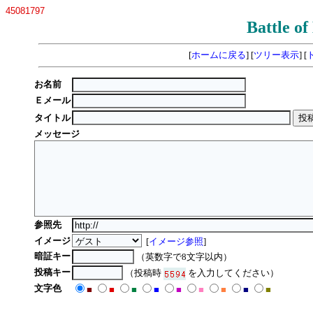
45081797
Battle
[
ホームに戻る
] [
ツリー表示
] [
お名前
Ｅメール
タイトル
メッセージ
参照先
イメージ
[
イメージ参照
]
暗証キー
（英数字で8文字以内）
投稿キー
（投稿時
を入力してください）
文字色
■
■
■
■
■
■
■
■
■