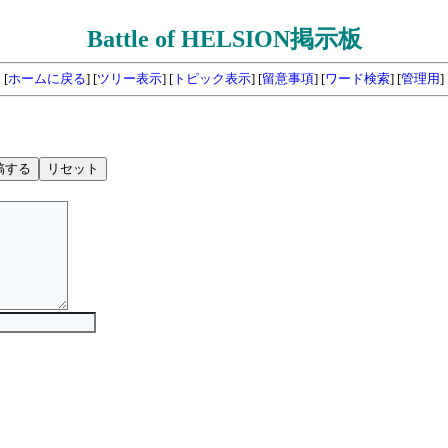
Battle of HELSION掲示板
[
ホームに戻る
] [
ツリー表示
] [
トピック表示
] [
留意事項
] [
ワード検索
] [
管理用
]