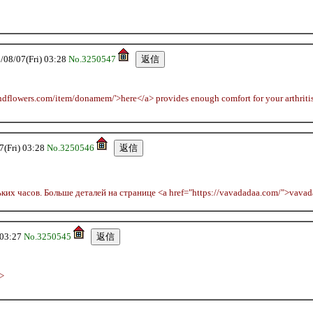
/07(Fri) 03:28
No.3250547
andflowers.com/item/donamem/'>here</a> provides enough comfort for your arthritis
Fri) 03:28
No.3250546
их часов. Больше деталей на странице <a href="https://vavadadaa.com/">vav
03:27
No.3250545
>