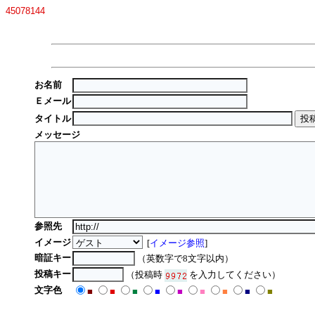
45078144
お名前
Ｅメール
タイトル
メッセージ
参照先
イメージ
[
イメージ参照
]
暗証キー
（英数字で8文字以内）
投稿キー
（投稿時
を入力してください）
文字色
■
■
■
■
■
■
■
■
■