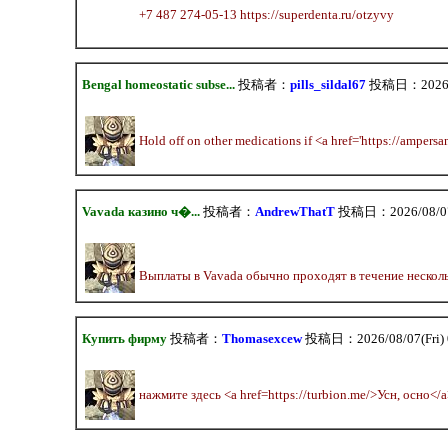
+7 487 274-05-13 https://superdenta.ru/otzyvy
Bengal homeostatic subse...
投稿者：
pills_sildal67
投稿日：2026/08
Hold off on other medications if <a href='https://ampers
Vavada казино ч�...
投稿者：
AndrewThatT
投稿日：2026/08/07(
Выплаты в Vavada обычно проходят в течение нескольк
Купить фирму
投稿者：
Thomasexcew
投稿日：2026/08/07(Fri) 
нажмите здесь <a href=https://turbion.me/>Усн, осно</a