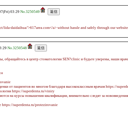
Fri) 03:29
No.3250549
ct/lida-daidaihua/'>617area.com</a> without hassle and safely through our website
3:29
No.3250548
ы, обращайтесь в центр стоматологии SEN?clinic и будьте уверены, наши врач
ya
rovanie
нки от пациентов во многом благодаря высококлассным врачам https://superden
огии https://superdenta.ru/viniry
яются на курсы повышения квалификации, внимательно следят за нововведения
ttps://superdenta.ru/protezirovanie