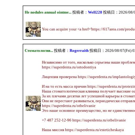
He nodules annual ointme...
投稿者：
Well228
投稿日：2026/08/07(
You can acquire your <a href='https://617area.com/produ
Стоматология...
投稿者：
Rogerraith
投稿日：2026/08/07(Fri) 0
Независимо от того, насколько серьезны ваши проблем
https://superdenta.ru/ortodontiya
Лицензия проверена https://superdenta.ru/implantologi
И на то есть масса причин https://superdenta.ru/protezi
Наша стоматологическая клиника получает высокие оце
За их плечами десятки лет успешной карьеры в стоматол
Они не перестают развиваться, периодически отправл
https://superdenta.ru/otbelivanie
Это наше основное преимущество, но не единственное h
+7 487 252-12-96 https://superdenta.ru/otbelivanie
Наша миссия https://superdenta.ru/esteticheskaya